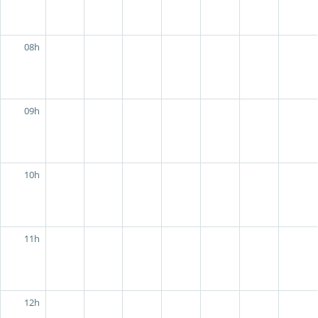
08h
09h
10h
11h
12h