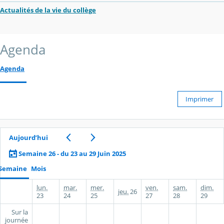
Actualités de la vie du collège
Agenda
Agenda
Imprimer
Aujourd’hui
Semaine 26 - du 23 au 29 Juin 2025
Semaine
Mois
lun.
mar.
mer.
ven.
sam.
dim.
jeu.
26
23
24
25
27
28
29
Sur la
journée