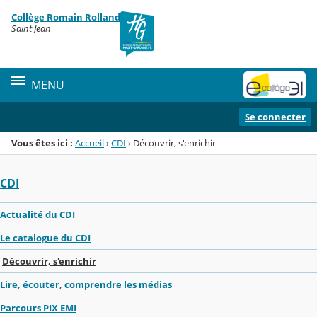
Panneau de gestion des cookies
Collège Romain Rolland
Menu de la rubrique
Contenu
Saint Jean
MENU
Se connecter
Vous êtes ici :
Accueil
›
CDI
›
Découvrir, s'enrichir
CDI
Actualité du CDI
Le catalogue du CDI
Découvrir, s'enrichir
Lire, écouter, comprendre les médias
Parcours PIX EMI