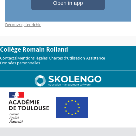
Découvrir, s'enrichir
Collège Romain Rolland
Contacts
Mentions légales
Chartes d'utilisation
Assistance
Données personnelles