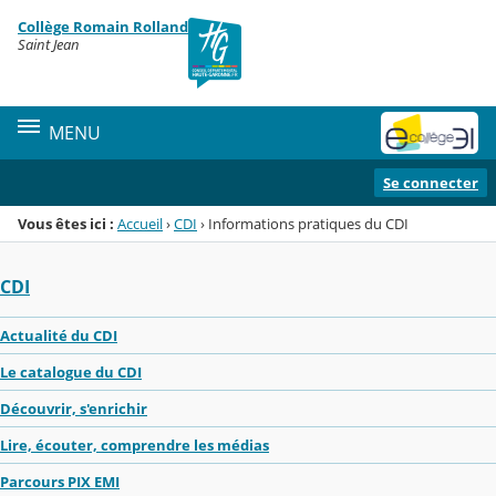
Panneau de gestion des cookies
Collège Romain Rolland
Menu de la rubrique
Contenu
Saint Jean
MENU
Se connecter
Vous êtes ici :
Accueil
›
CDI
›
Informations pratiques du CDI
CDI
Actualité du CDI
Le catalogue du CDI
Découvrir, s'enrichir
Lire, écouter, comprendre les médias
Parcours PIX EMI