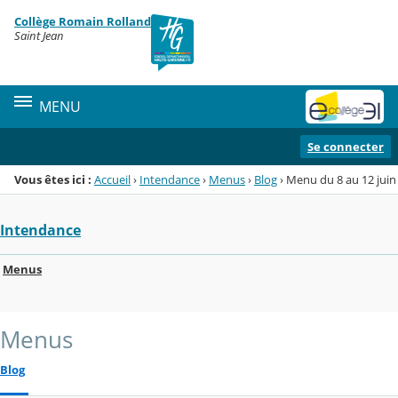
Panneau de gestion des cookies
Collège Romain Rolland
Menu de la rubrique
Contenu
Saint Jean
MENU
Se connecter
Vous êtes ici :
Accueil
›
Intendance
›
Menus
›
Blog
›
Menu du 8 au 12 juin
Intendance
Menus
Menus
Blog