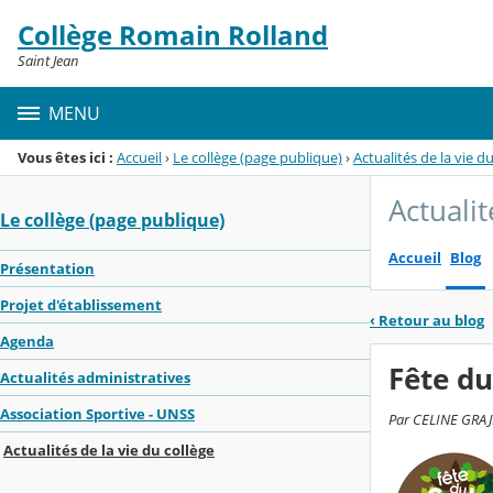
Panneau de gestion des cookies
Collège Romain Rolland
Menu de la rubrique
Contenu
Saint Jean
MENU
Vous êtes ici :
Accueil
›
Le collège (page publique)
›
Actualités de la vie d
Actualit
Le collège (page publique)
Accueil
Blog
Présentation
Projet d'établissement
‹
Retour au blog
Agenda
Fête du
Actualités administratives
Association Sportive - UNSS
Par CELINE GRAJNE
Actualités de la vie du collège