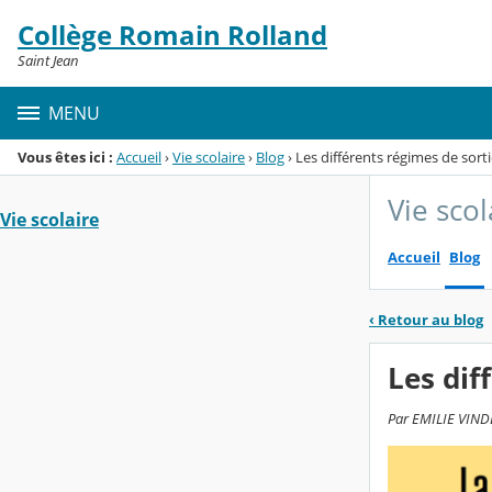
Panneau de gestion des cookies
Collège Romain Rolland
Menu de la rubrique
Contenu
Saint Jean
MENU
Vous êtes ici :
Accueil
›
Vie scolaire
›
Blog
›
Les différents régimes de sorti
Vie scol
Vie scolaire
Accueil
Blog
‹
Retour au blog
Les dif
Par EMILIE VINDE