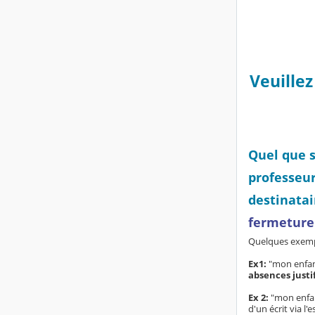
Veuille
Quel que s
professeu
destinatai
fermeture 
Quelques exemp
Ex1:
"mon enfant
absences justif
Ex 2:
"mon enfan
d'un écrit via l'