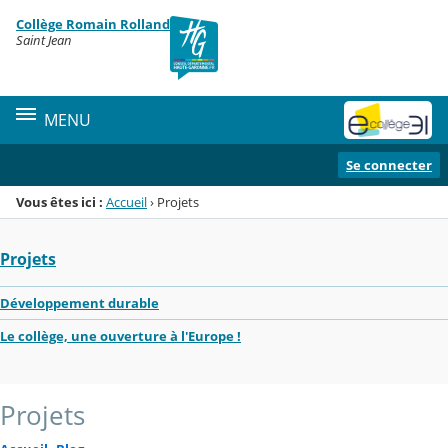
Panneau de gestion des cookies
Collège Romain Rolland
Menu de la rubrique
Contenu
Saint Jean
MENU
Se connecter
Vous êtes ici :
Accueil
›
Projets
Projets
Développement durable
Le collège, une ouverture à l'Europe !
Projets