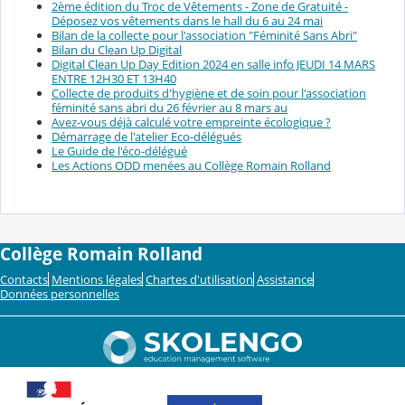
2ème édition du Troc de Vêtements - Zone de Gratuité -
Déposez vos vêtements dans le hall du 6 au 24 mai
Bilan de la collecte pour l'association "Féminité Sans Abri"
Bilan du Clean Up Digital
Digital Clean Up Day Edition 2024 en salle info JEUDI 14 MARS
ENTRE 12H30 ET 13H40
Collecte de produits d'hygiène et de soin pour l'association
féminité sans abri du 26 février au 8 mars au
Avez-vous déjà calculé votre empreinte écologique ?
Démarrage de l'atelier Eco-délégués
Le Guide de l'éco-délégué
Les Actions ODD menées au Collège Romain Rolland
Collège Romain Rolland
Contacts
Mentions légales
Chartes d'utilisation
Assistance
Données personnelles