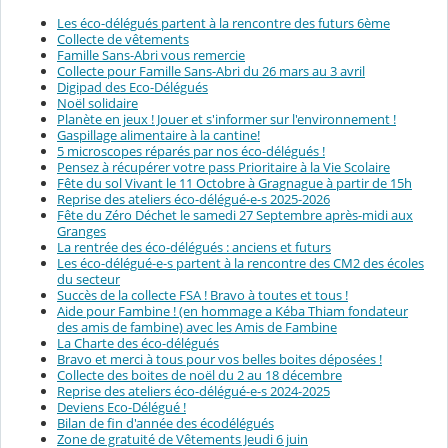
Les éco-délégués partent à la rencontre des futurs 6ème
Collecte de vêtements
Famille Sans-Abri vous remercie
Collecte pour Famille Sans-Abri du 26 mars au 3 avril
Digipad des Eco-Délégués
Noël solidaire
Planète en jeux ! Jouer et s'informer sur l'environnement !
Gaspillage alimentaire à la cantine!
5 microscopes réparés par nos éco-délégués !
Pensez à récupérer votre pass Prioritaire à la Vie Scolaire
Fête du sol Vivant le 11 Octobre à Gragnague à partir de 15h
Reprise des ateliers éco-délégué-e-s 2025-2026
Fête du Zéro Déchet le samedi 27 Septembre après-midi aux
Granges
La rentrée des éco-délégués : anciens et futurs
Les éco-délégué-e-s partent à la rencontre des CM2 des écoles
du secteur
Succès de la collecte FSA ! Bravo à toutes et tous !
Aide pour Fambine ! (en hommage a Kéba Thiam fondateur
des amis de fambine) avec les Amis de Fambine
La Charte des éco-délégués
Bravo et merci à tous pour vos belles boites déposées !
Collecte des boites de noël du 2 au 18 décembre
Reprise des ateliers éco-délégué-e-s 2024-2025
Deviens Eco-Délégué !
Bilan de fin d'année des écodélégués
Zone de gratuité de Vêtements Jeudi 6 juin