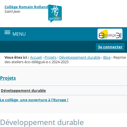
Panneau de gestion des cookies
Collège Romain Rolland
Menu de la rubrique
Contenu
Saint Jean
MENU
Se connecter
Vous êtes ici :
Accueil
›
Projets
›
Développement durable
›
Blog
›
Reprise
des ateliers éco-délégué-e-s 2024-2025
Projets
Développement durable
Le collège, une ouverture à l'Europe !
Développement durable